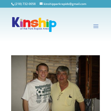
(218) 732-0058
kinshipparkrapids@gmail.com